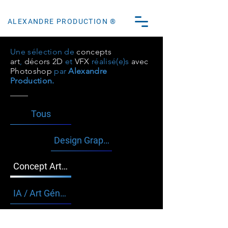
ALEXANDRE PRODUCTION ®
Une sélection de
concepts
art
,
décors 2D
et
VFX
réalisé(e)s
avec
Photoshop
par
Alexandre
Production.
Tous
Design Graphique / Web
Concept Art / Matte Painting
IA / Art Génératif