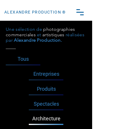
ALEXANDRE PRODUCTION ®
Une sélection de
photographies
commerciales
et
artistiques
réalisées
par
Alexandre Production.
Tous
Entreprises
Produits
Spectacles
Architecture